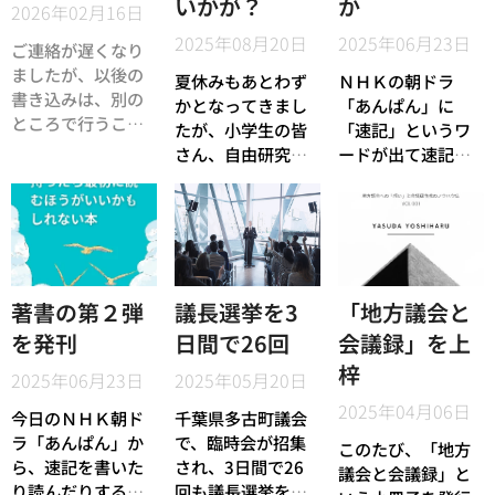
いかが？
か
2026年02月16日
2025年08月20日
2025年06月23日
ご連絡が遅くなり
ましたが、以後の
夏休みもあとわず
ＮＨＫの朝ドラ
書き込みは、別の
かとなってきまし
「あんぱん」に
ところで行うこと
たが、小学生の皆
「速記」というワ
にしました。ここ
さん、自由研究の
ードが出て速記界
はこのまま置いて
課題は大丈夫です
はやや沸き立って
おきますが、以後
か？ 「まだできて
いる感じもします
は以下のほうでお
いなくて焦ってい
が、一方で、皆さ
願いします。
る」という方に、
んは「速記官」を
私からの御提案で
ご存じでしょう
す。
か？ 「速記士」や
著書の第２弾
議長選挙を3
「地方議会と
「速記者」は、例
を発刊
日間で26回
会議録」を上
えば国会の本会議
梓
場とかテレビのバ
2025年06月23日
2025年05月20日
ラエティー番組な
2025年04月06日
今日のＮＨＫ朝ド
千葉県多古町議会
どでも時々紹介さ
ラ「あんぱん」か
で、臨時会が招集
れることがあるの
このたび、「地方
ら、速記を書いた
され、3日間で26
でご存じの方も多
議会と会議録」と
り読んだりするシ
回も議長選挙をや
いでしょうが、