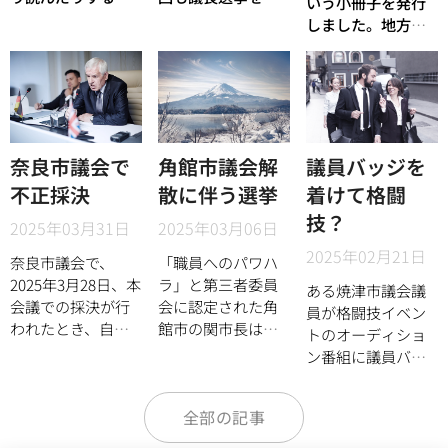
いう小冊子を発行
ーンが何回か登場
ったが決まらない
「速記官」はどう
しました。地方議
するとお聞きして
という異常事態が
でしょう？
会という重要な役
いたので、そこで
続いているようで
割を果たす機関へ
速記について興味
す。
の期待と想いを、
を持った方が迷子
そしてその重要な
にならないよう
機関の会議録作成
に、「「速記」に
という重責を担う
奈良市議会で
角館市議会解
議員バッジを
興味を持ったら最
議会事務局職員の
不正採決
散に伴う選挙
着けて格闘
初に読むほうがい
方に向けての会議
いかれしれない
技？
録作成に関するノ
2025年03月31日
2025年03月06日
本」を刊行しまし
ウハウを、堅苦し
2025年02月21日
た。（Amazonの
奈良市議会で、
「職員へのパワハ
い解説書ではな
みでの販売。
2025年3月28日、本
ラ」と第三者委員
く、ややエッセイ
ある焼津市議会議
https://amzn.asia/d/9wtuwiU）
会議での採決が行
会に認定された角
風にまとめたもの
員が格闘技イベン
われたとき、自民
館市の関市長は、
です。
トのオーディショ
党・無所属の会所
2025年1月30日に市
ン番組に議員バッ
属の議員が居眠り
議会で不信任案が
ジを着けて参加し
をしていたので、
可決されたことを
ていたことが問題
隣に座っていた議
受けて2月5日に議
全部の記事
になっているよう
員が代わりに採決
会を解散しました
です。この件につ